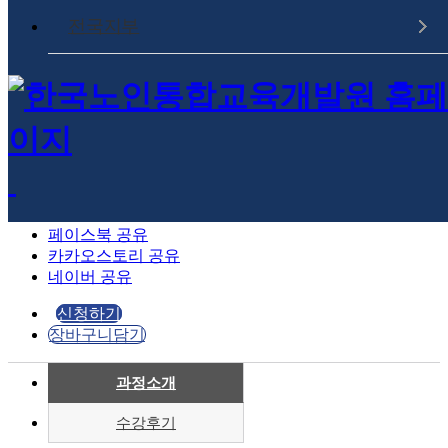
전국지부
수강기간
365일
강의구성
0차시
수업료
자격증, 수료증,
5,000원
컨텐츠 이용료
페이스북 공유
카카오스토리 공유
네이버 공유
신청하기
장바구니담기
과정소개
수강후기