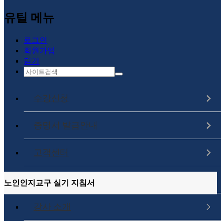
메인메뉴로 이동
본문으로 이동
유틸 메뉴
lnb영역
로그인
회원가입
수강신청
닫기
전체과정
자격증 과정 > 자격증발급 관리
자격증 과정
수강신청
노인인지미술 참고 동영상
직무향상 과정
직무향상 과정
증명서 발급안내
실버인지음악 개별과정
고객센터
컨텐츠 내용
나의 강의실
노인인지교구 실기 지침서
강사 소개
노인인지교구 실기 지침서
과정정보