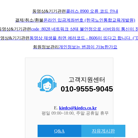
동영상&기기관련
콜러스 8900 오류 코드 안내
결제/취소/환불
온라인 입금계좌번호 (한국노인통합교육개발원)
동영상&기기관련
code :8028 네트워크 상태 불안정으로 서버와의 통신이 정
동영상&기기관련
동영상 재생을 하면 에러코드 - 8606이 뜨다고 합니다. ("D
회원정보관리
개인정보는 변경이 가능한가요
고객지원센터
010-9555-9045
E.
kiedcs@kiedcs.co.kr
평일 09:00~18:00, 주말.공휴일 휴무
Q&A
자유게시판