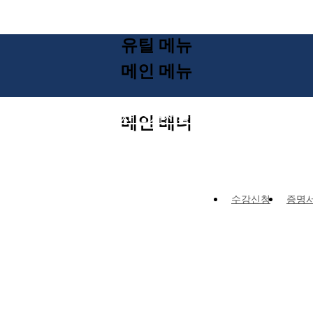
유틸 메뉴
메인 메뉴
상 과정
나의 강의실
강사 소개
전국지부
메인 배너
수강신청
증명