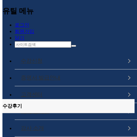
메인메뉴로 이동
본문으로 이동
유틸 메뉴
lnb영역
로그인
회원가입
고객센터
닫기
공지사항
자주하는질문
Q&A
수강신청
강의의뢰상담
수강후기
구인/구직
증명서 발급안내
컨텐츠 내용
고객센터
수강후기
나의 강의실
수강후기 목록
NO
제목
별점
작성자
등록일
강사 소개
[1급 노인인지