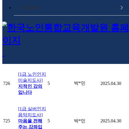
교구지도사]
전국지부
728
인지자극에
5
남*숙
2025.05.25
도움이됩니
다.
[1급 노인인지
교구지도사]
고*석
727
5
2025.05.16
유익한 시간
이었습니다.
[1급 노인인지
미술지도사]
박*민
726
5
2025.04.30
지적인 강의
입니다
[1급 실버인지
음악지도사]
725
마음을 전해
5
박*민
2025.04.30
주는 강좌입